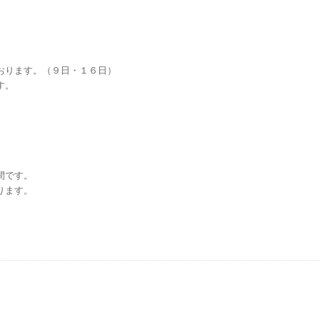
おります。（９日・１６日）
す。
間です。
ります。
。