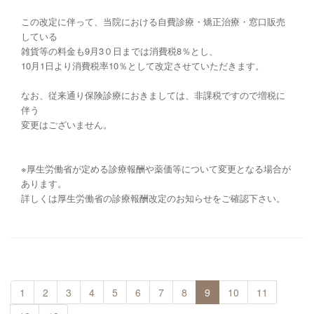
この改定に伴って、当院における自費診療・矯正治療・窓口販売
している
雑貨等の料金も9月3０日までは消費税8％とし、
10月1日より消費税率10％として改定させていただきます。
なお、従来通り保険診療におきましては、非課税ですので増税に
伴う
変更はございません。
※厚生労働省が定める診療報酬や薬価等について変更となる場合が
あります。
詳しくは厚生労働省の診療報酬改定のお知らせをご確認下さい。
1
2
3
4
5
6
7
8
9
10
11